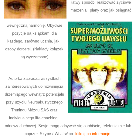
łatwy sposób, realizować życiowe
marzenia i plany oraz jak osiągnąć
wewnętrzną harmonię. Obydwie
pozycje są książkami dla
każdego, zarówno ucznia, jak i
osoby dorosłej. (Nakłady książek
są wyczerpane)
Autorka zaprasza wszystkich
zainteresowanych do rozwinięcia
drzemiącego wewnątrz potencjału
przy użyciu Neuroakustycznego
Treningu Mózgu SAS oraz
individualnego life-coaching i
odnowy duchowej. Sesje mogą odbywać się osobiście, telefonicznie lub
poprzez Skype / WhatsApp.
kliknij po informacje
.