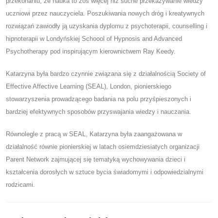
przekonaniu, że nauka to zoś więcej niż suche przekazywanie wiedzy
uczniowi przez nauczyciela. Poszukiwania nowych dróg i kreatywnych
rozwiązań zawiodły ją uzyskania dyplomu z psychoterapii, counselling i
hipnoterapii w Londyńskiej Schoool of Hypnosis and Advanced
Psychotherapy pod inspirującym kierownictwem Ray Keedy.
Katarzyna była bardzo czynnie związana się z działalnością Society of
Effective Affective Learning (SEAL), London, pionierskiego
stowarzyszenia prowadzącego badania na polu przyśpieszonych i
bardziej efektywnych sposobów przyswajania wiedzy i nauczania.
Równolegle z pracą w SEAL, Katarzyna była zaangażowana w
działalność równie pionierskiej w latach osiemdziesiatych organizacji
Parent Network zajmującej się tematyką wychowywania dzieci i
kształcenia dorosłych w sztuce bycia świadomymi i odpowiedzialnymi
rodzicami.