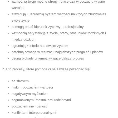
wzmocnią twoje mocne strony i utwierdzą w poczuciu własnej
wartości
zrewidują i usprawnią system wartości na których zbudowałeś
swoje życie
pomogą obrać kierunek życiowy i profesjonalny
wzmocnią satysfakcję z życia, pracy, stosunków rodzinnych i
międzyludzkich
ugruntują kontrolę nad swoim życiem
natchną odwagą w realizacji najgłebszych pragnień i planów
usuną blokady uniemożliwiające dalszy progres
Są to procesy, które pomogą ci na zawsze pożegnać się:
ze stresem
niskim poczuciem wartości
negatywnym myśleniem
zagmatwanymi stosunkami rodzinnymi
poczuciem niemożności
konfliktami interpersonalnymi